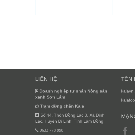
LIÊN HỆ
TÊN 
Doanh nghiệp tư nhân Nông sản
kalavn
xanh Sơn Lâm
kalafoo
Trạm dừng chân Kala
Số 44, Thôn Đồng Lạc 3, Xã Đinh
MẠNG
Lạc, Huyện Di Linh, Tỉnh Lâm Đồng
0633 778 998