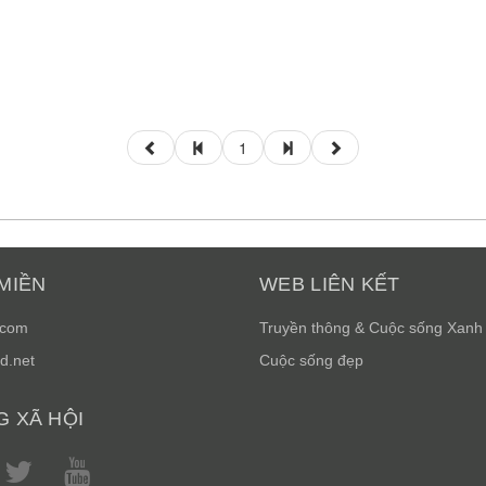
1
MIỀN
WEB LIÊN KẾT
.com
Truyền thông & Cuộc sống Xanh
d.net
Cuộc sống đẹp
 XÃ HỘI