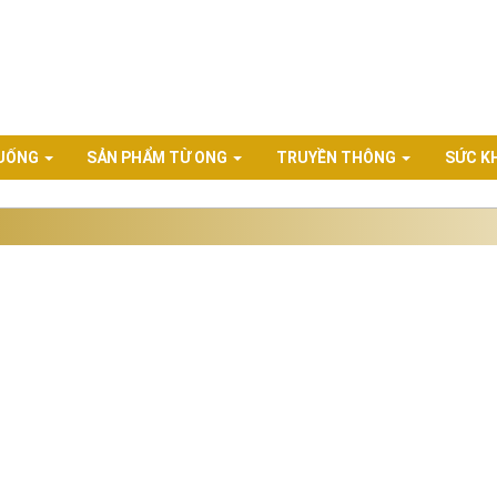
 UỐNG
SẢN PHẨM TỪ ONG
TRUYỀN THÔNG
SỨC K