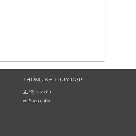
THỐNG KÊ TRUY CẬP
Số truy cập
Đang online