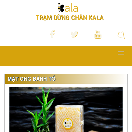
TRẠM DỪNG CHÂN KALA
Toggl
navig
MẬT ONG BÁNH TỔ