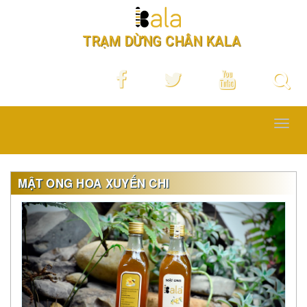
TRẠM DỪNG CHÂN KALA
Toggl
navig
MẬT ONG HOA XUYẾN CHI