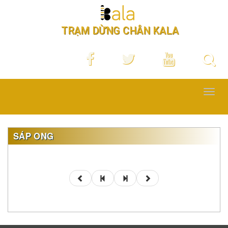
TRẠM DỪNG CHÂN KALA
Toggl
navig
SÁP ONG