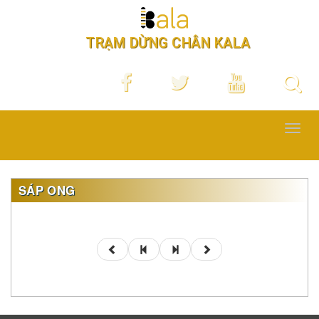
TRẠM DỪNG CHÂN KALA
Toggl
navig
SÁP ONG