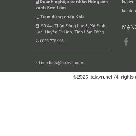
Doanh nghiệp tư nhân Nông sản
kalavn
xanh Sơn Lâm
kalafoo
Trạm dừng chân Kala
Số 44, Thôn Đồng Lạc 3, Xã Đinh
MẠNG
Lạc, Huyện Di Linh, Tỉnh Lâm Đồng
0633 778 998
info.kala@kalavn.com
©2026 kalavn.net All right