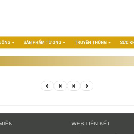
 UỐNG
SẢN PHẨM TỪ ONG
TRUYỀN THÔNG
SỨC K
MIỀN
WEB LIÊN KẾT