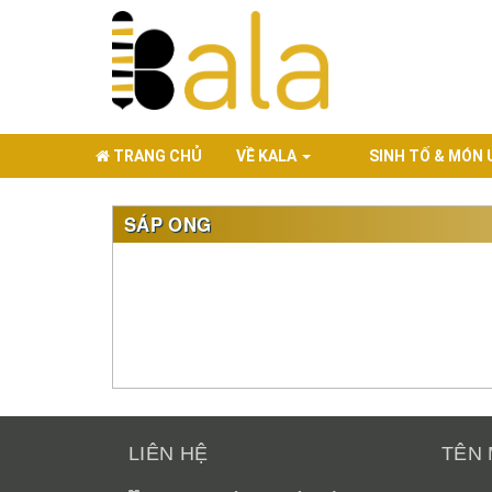
TRANG CHỦ
VỀ KALA
SINH TỐ & MÓN
SÁP ONG
LIÊN HỆ
TÊN 