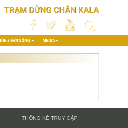
TRẠM DỪNG CHÂN KALA
HỎE & ĐỜI SỐNG
MEDIA
THỐNG KÊ TRUY CẬP