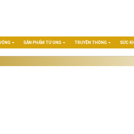
 UỐNG
SẢN PHẨM TỪ ONG
TRUYỀN THÔNG
SỨC K