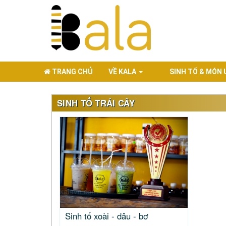
TRANG CHỦ
VỀ KALA
SINH TỐ & MÓN
SINH TỐ TRÁI CÂY
Sinh tố xoài - dâu - bơ