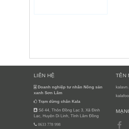
LIÊN HỆ
TÊN 
Doanh nghiệp tư nhân Nông sản
kalavn
xanh Sơn Lâm
kalafoo
Trạm dừng chân Kala
Số 44, Thôn Đồng Lạc 3, Xã Đinh
MẠNG
Lạc, Huyện Di Linh, Tỉnh Lâm Đồng
0633 778 998