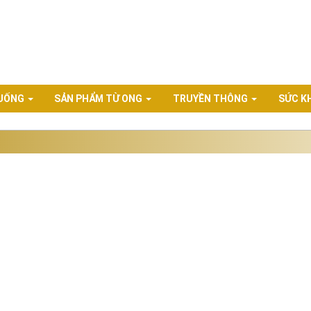
 UỐNG
SẢN PHẨM TỪ ONG
TRUYỀN THÔNG
SỨC K