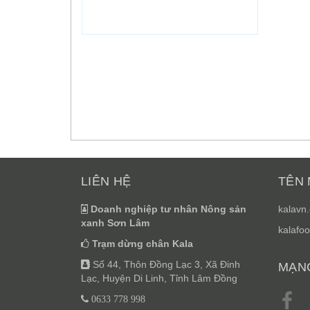
LIÊN HỆ
TÊN 
Doanh nghiệp tư nhân Nông sản
kalavn
xanh Sơn Lâm
kalafoo
Trạm dừng chân Kala
Số 44, Thôn Đồng Lạc 3, Xã Đinh
MẠNG
Lạc, Huyện Di Linh, Tỉnh Lâm Đồng
0633 778 998