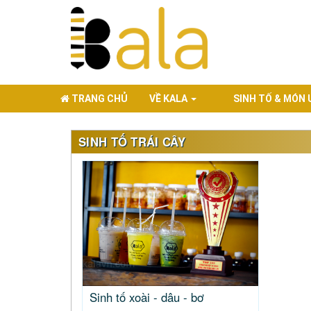
TRANG CHỦ
VỀ KALA
SINH TỐ & MÓN
SINH TỐ TRÁI CÂY
Sinh tố xoài - dâu - bơ