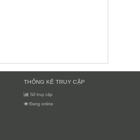
THỐNG KÊ TRUY CẬP
Số truy cập
Đang online