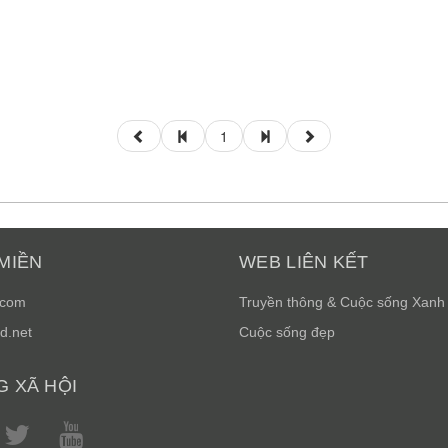
1
MIỀN
WEB LIÊN KẾT
.com
Truyền thông & Cuộc sống Xanh
d.net
Cuộc sống đẹp
 XÃ HỘI