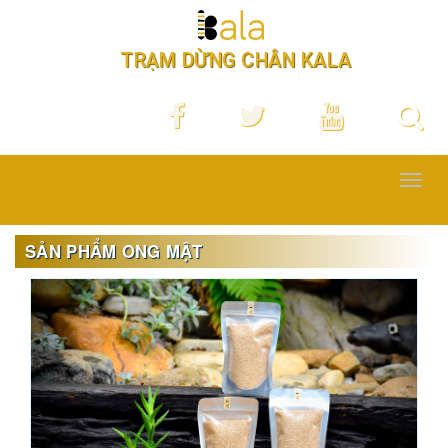
TRẠM DỪNG CHÂN KALA
Toggl
navig
SẢN PHẨM ONG MẬT