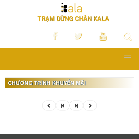
TRẠM DỪNG CHÂN KALA
Toggl
navig
CHƯƠNG TRÌNH KHUYẾN MÃI