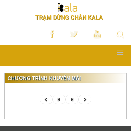
TRẠM DỪNG CHÂN KALA
Toggl
navig
CHƯƠNG TRÌNH KHUYẾN MÃI