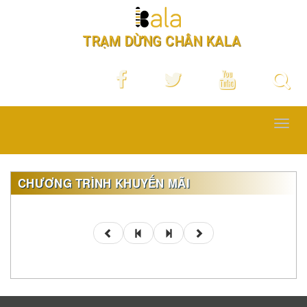
TRẠM DỪNG CHÂN KALA
Toggl
navig
CHƯƠNG TRÌNH KHUYẾN MÃI