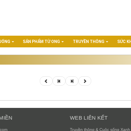
 UỐNG
SẢN PHẨM TỪ ONG
TRUYỀN THÔNG
SỨC K
MIỀN
WEB LIÊN KẾT
.com
Truyền thông & Cuộc sống Xanh