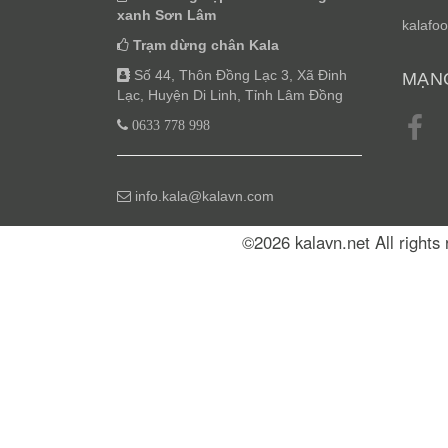
xanh Sơn Lâm
kalafoo
Trạm dừng chân Kala
Số 44, Thôn Đồng Lạc 3, Xã Đinh
MẠNG
Lạc, Huyện Di Linh, Tỉnh Lâm Đồng
0633 778 998
info.kala@kalavn.com
©2026 kalavn.net All right