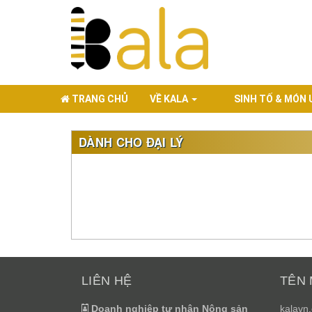
TRANG CHỦ
VỀ KALA
SINH TỐ & MÓN
DÀNH CHO ĐẠI LÝ
LIÊN HỆ
TÊN 
Doanh nghiệp tư nhân Nông sản
kalavn