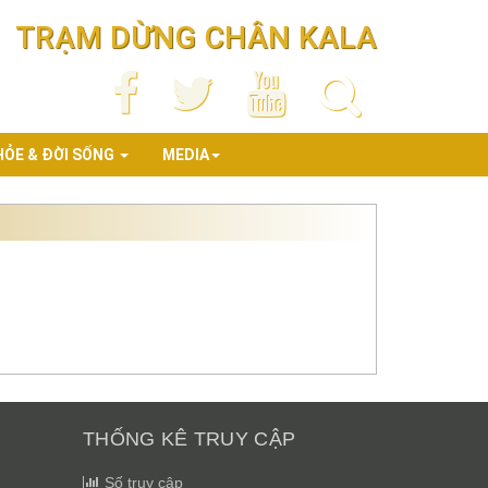
TRẠM DỪNG CHÂN KALA
HỎE & ĐỜI SỐNG
MEDIA
THỐNG KÊ TRUY CẬP
Số truy cập