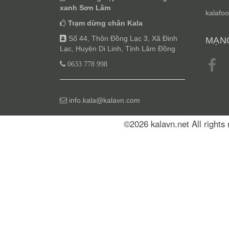
xanh Sơn Lâm
kalafoo
Trạm dừng chân Kala
Số 44, Thôn Đồng Lạc 3, Xã Đinh
MẠNG
Lạc, Huyện Di Linh, Tỉnh Lâm Đồng
0633 778 998
info.kala@kalavn.com
©2026 kalavn.net All right