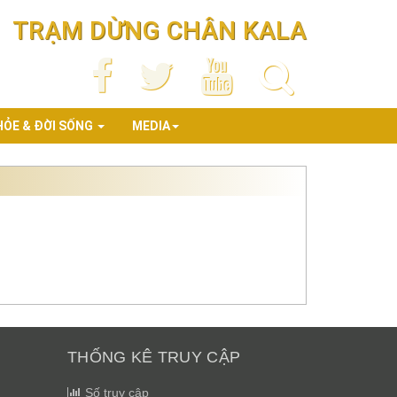
TRẠM DỪNG CHÂN KALA
HỎE & ĐỜI SỐNG
MEDIA
THỐNG KÊ TRUY CẬP
Số truy cập