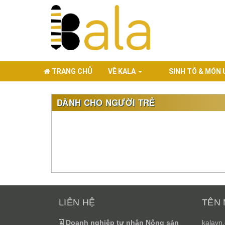
TRANG CHỦ
VỀ KALA
SINH TỐ & MÓN
DÀNH CHO NGƯỜI TRẺ
LIÊN HỆ
TÊN 
Doanh nghiệp tư nhân Nông sản
kalavn