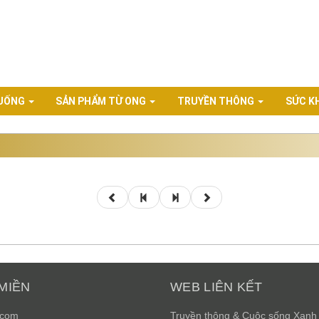
 UỐNG
SẢN PHẨM TỪ ONG
TRUYỀN THÔNG
SỨC K
MIỀN
WEB LIÊN KẾT
.com
Truyền thông & Cuộc sống Xanh