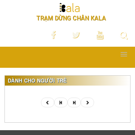
TRẠM DỪNG CHÂN KALA
Toggl
navig
DÀNH CHO NGƯỜI TRẺ