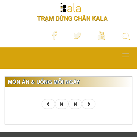
TRẠM DỪNG CHÂN KALA
Toggl
navig
MÓN ĂN & UỐNG MỖI NGÀY