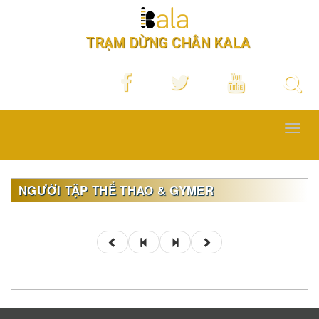
TRẠM DỪNG CHÂN KALA
Toggl
navig
NGƯỜI TẬP THỂ THAO & GYMER