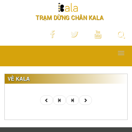
TRẠM DỪNG CHÂN KALA
Toggl
navig
VỀ KALA