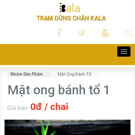
TRẠM DỪNG CHÂN KALA
Toggl
navig
Nhóm Sản Phẩm
Mật Ong Bánh Tổ
Mật ong bánh tổ 1
0đ / chai
Giá bán: