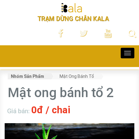
TRẠM DỪNG CHÂN KALA
Toggl
navig
Nhóm Sản Phẩm
Mật Ong Bánh Tổ
Mật ong bánh tổ 2
0đ / chai
Giá bán: