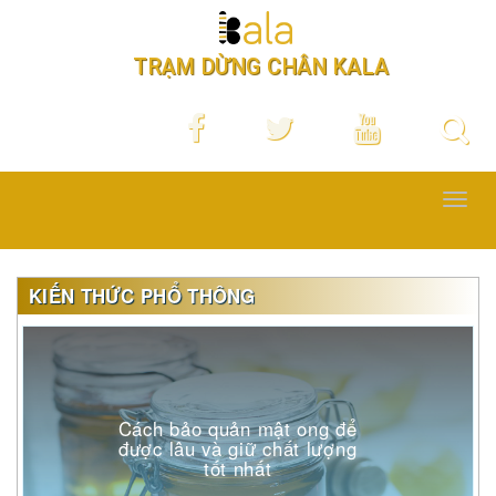
TRẠM DỪNG CHÂN KALA
Toggl
navig
KIẾN THỨC PHỔ THÔNG
Cách bảo quản mật ong để
được lâu và giữ chất lượng
tốt nhất